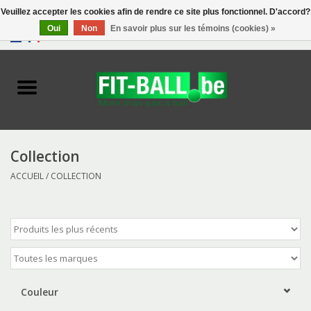
Veuillez accepter les cookies afin de rendre ce site plus fonctionnel. D'accord?
Oui
Non
En savoir plus sur les témoins (cookies) »
0 Articles - €0,00
Accueil
Biofeedback
Exercise Balls
Collection
ACCUEIL
/
COLLECTION
Tools
Toys
Accessories
Couleur
Catalogue