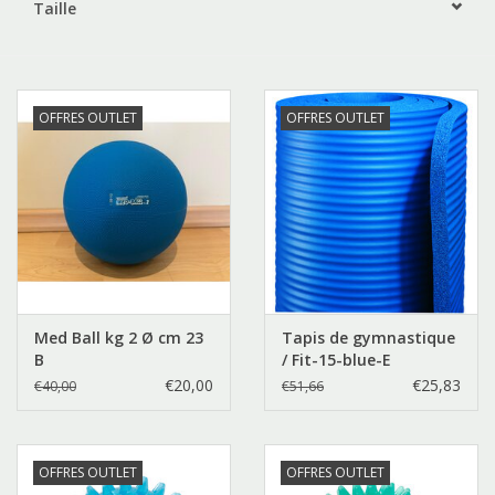
Taille
Outlet
Marques
OFFRES OUTLET
OFFRES OUTLET
Med Ball kg 2 Ø cm 23
Tapis de gymnastique
B
/ Fit-15-blue-E
€20,00
€25,83
€40,00
€51,66
OFFRES OUTLET
OFFRES OUTLET