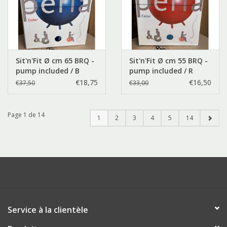
Sit'n'Fit Ø cm 65 BRQ -
Sit'n'Fit Ø cm 55 BRQ -
pump included / B
pump included / R
€18,75
€16,50
€37,50
€33,00
Page 1 de 14
1
2
3
4
5
14
Service à la clientèle