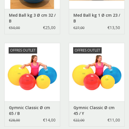
Med Ball kg 3 Ø cm 32 /
Med Ball kg 1 Ø cm 23 /
B
B
€25,00
€13,50
€50,00
€27,00
OFFRES OUTLET
OFFRES OUTLET
Gymnic Classic Ø cm
Gymnic Classic Ø cm
65 / B
45 / Y
€14,00
€11,00
€28,00
€22,00