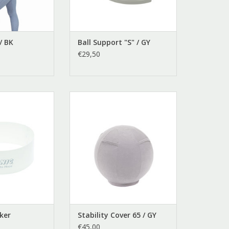
/ BK
Ball Support "S" / GY
€29,50
 Stacker
Stability Cover 65 Grijs
TOEVOEGEN AAN WINKELWAGEN
ker
Stability Cover 65 / GY
€45,00