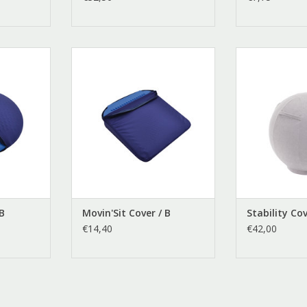
 Blauw
Movin'Sit Cover Blauw
Stability 
TOEVOEGEN AAN WINKELWAGEN
TOEVOEGEN AA
 B
Movin'Sit Cover / B
Stability Cov
€14,40
€42,00