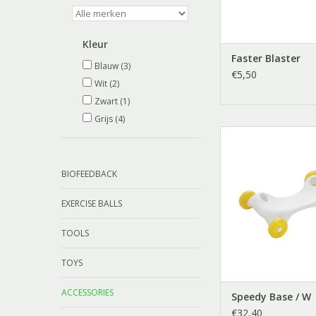
Kleur
Faster Blaster
Blauw
(3)
€5,50
Wit
(2)
Zwart
(1)
Grijs
(4)
Speedy Base 
TOEVOEGEN AAN WI
BIOFEEDBACK
EXERCISE BALLS
TOOLS
TOYS
ACCESSORIES
Speedy Base / W
€32,40