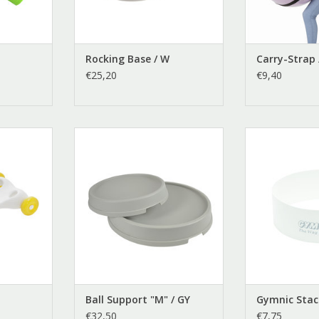
Rocking Base / W
Carry-Strap 
€25,20
€9,40
Wit
Ball Support "M" Grijs
Gymnic
NKELWAGEN
TOEVOEGEN AAN WINKELWAGEN
Ball Support "M" / GY
Gymnic Stac
€32,50
€7,75