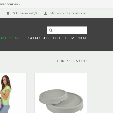
over cookies »
0 Artikelen - €0,00
Mijn account / Registreren
ACCESSORIES
CATALOGUS
OUTLET
MERKEN
HOME
/
ACCESSORIES
rap Zwart
Ball Support "S" Grijs
TOEVOEGEN AAN WINKELWAGEN