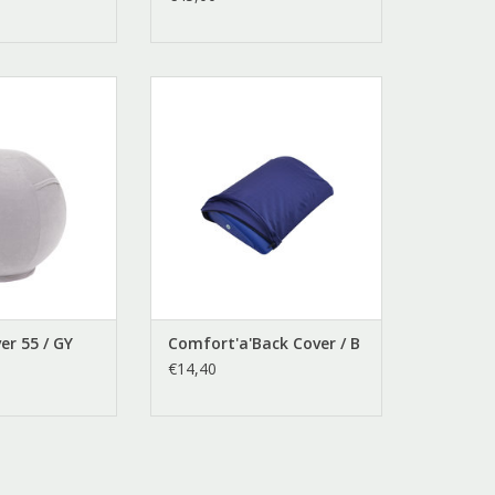
Cover Grijs
Comfort'a'Back Cover Blauw
N WINKELWAGEN
er 55 / GY
Comfort'a'Back Cover / B
€14,40