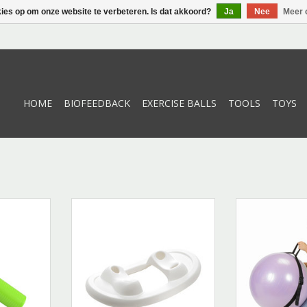
kies op om onze website te verbeteren. Is dat akkoord?
Ja
Nee
Meer 
HOME
BIOFEEDBACK
EXERCISE BALLS
TOOLS
TOYS
er
Rocking Base Wit
Carry-St
NKELWAGEN
TOEVOEGEN AAN WINKELWAGEN