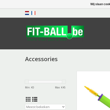
Wij slaan coo
Accessories
Faster Blast
TOEVOEGEN AAN WI
Min: €
0
Max: €
45