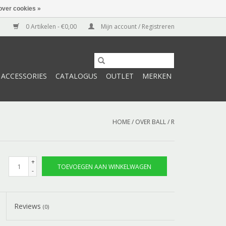
over cookies »
0 Artikelen - €0,00
Mijn account / Registreren
ACCESSORIES
CATALOGUS
OUTLET
MERKEN
HOME
/
OVER BALL / R
+
TOEVOEGEN AAN WINKELWAGEN
-
Reviews
(0)