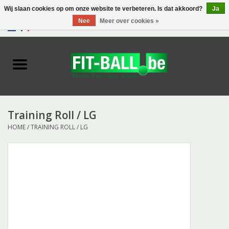
Wij slaan cookies op om onze website te verbeteren. Is dat akkoord?
Ja
Nee
Meer over cookies »
0 Artikelen - €0,00
Home
Biofeedback
Exercise Balls
Training Roll / LG
HOME
/
TRAINING ROLL / LG
Tools
Toys
Accessories
Catalogus