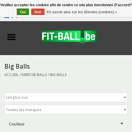
Veuillez accepter les cookies afin de rendre ce site plus fonctionnel. D'accord?
Oui
Non
En savoir plus sur les témoins (cookies) »
0 Articles - €0,00
Accueil
Biofeedback
Exercise Balls
Big Balls
ACCUEIL
/
EXERCISE BALLS
/
BIG BALLS
Tools
Toys
Accessories
Couleur
Catalogue