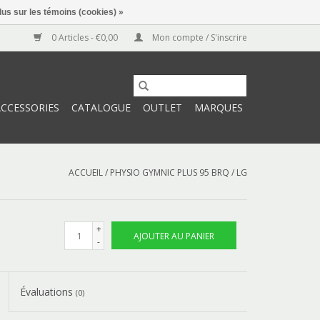
lus sur les témoins (cookies) »
0 Articles - €0,00
Mon compte / S'inscrire
ACCESSORIES
CATALOGUE
OUTLET
MARQUES
ACCUEIL
/
PHYSIO GYMNIC PLUS 95 BRQ / LG
+
AJOUTER AU PANIER
-
Évaluations
(0)