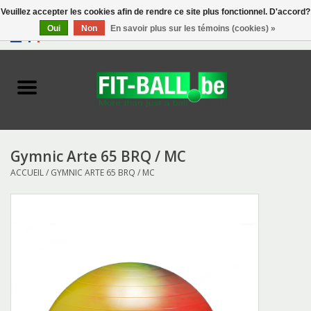
Veuillez accepter les cookies afin de rendre ce site plus fonctionnel. D'accord?
Oui
Non
En savoir plus sur les témoins (cookies) »
0 Articles - €0,00
Accueil
Biofeedback
Exercise Balls
Gymnic Arte 65 BRQ / MC
ACCUEIL
/
GYMNIC ARTE 65 BRQ / MC
Tools
Toys
Accessories
Catalogue