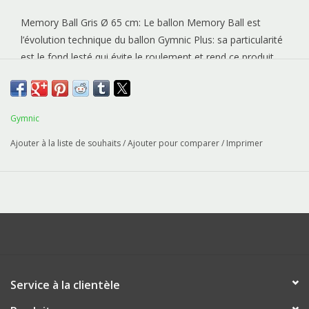
Memory Ball Gris Ø 65 cm: Le ballon Memory Ball est
l’évolution technique du ballon Gymnic Plus: sa particularité
est le fond lesté qui évite le roulement et rend ce produit
idéal pour être utilisé comme siège et dans le domaine de
fitness. Ce résultat est obtenu sans l’addition d’autres
matériaux, mais uniquement grâce à sa épaisseur
Gymnic
supérieure dans la partie inférieure: cet aspect offre un
produit qui s’aligne aux normes élevées de conformité de la
Ajouter à la liste de souhaits
/
Ajouter pour comparer
/
Imprimer
ligne Gymnic. Le ballon Memory Ball a les mêmes élasticité
et performances que le ballon Gymnic Plus, mais il offre
une majeure sécurité en cas de crevaison grâce au matériel
utilisé (Burst Resistant Quality).
Service à la clientèle