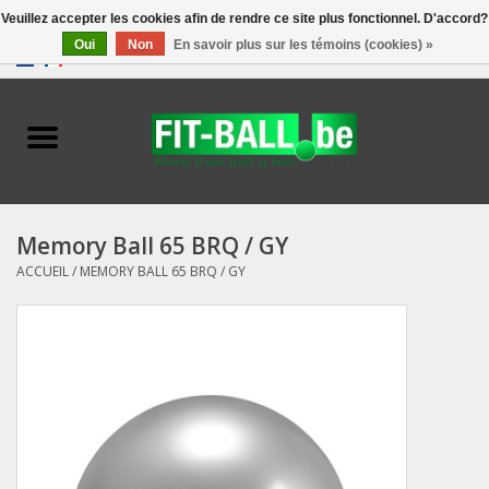
Veuillez accepter les cookies afin de rendre ce site plus fonctionnel. D'accord?
Oui
Non
En savoir plus sur les témoins (cookies) »
0 Articles - €0,00
Accueil
Biofeedback
Exercise Balls
Memory Ball 65 BRQ / GY
ACCUEIL
/
MEMORY BALL 65 BRQ / GY
Tools
Toys
Accessories
Catalogue