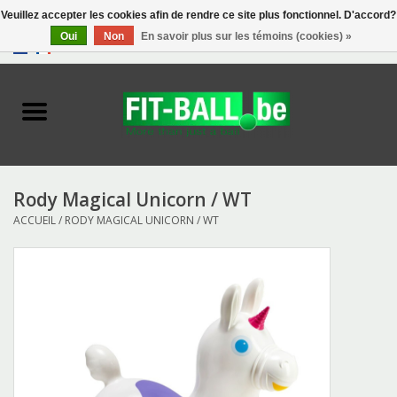
Veuillez accepter les cookies afin de rendre ce site plus fonctionnel. D'accord?
Oui
Non
En savoir plus sur les témoins (cookies) »
0 Articles - €0,00
Accueil
Biofeedback
Exercise Balls
Rody Magical Unicorn / WT
ACCUEIL
/
RODY MAGICAL UNICORN / WT
Tools
Toys
Accessories
Catalogue