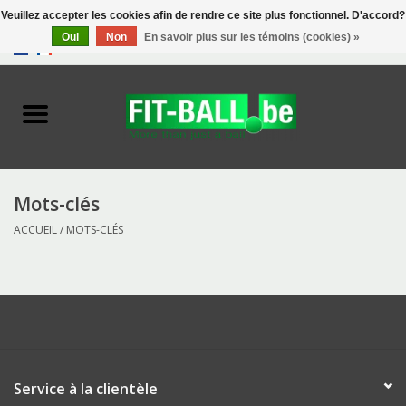
Veuillez accepter les cookies afin de rendre ce site plus fonctionnel. D'accord?
Oui
Non
En savoir plus sur les témoins (cookies) »
0 Articles - €0,00
Accueil
Biofeedback
Exercise Balls
Mots-clés
ACCUEIL
/
MOTS-CLÉS
Tools
Toys
Accessories
Service à la clientèle
Catalogue