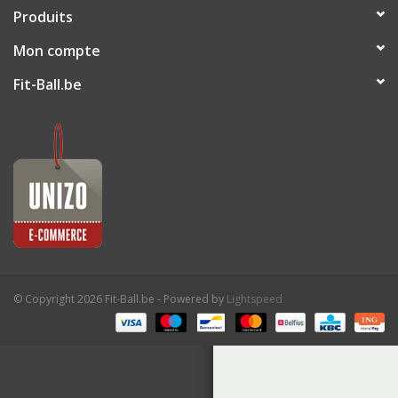
Produits
Outlet
Mon compte
Fit-Ball.be
Marques
© Copyright 2026 Fit-Ball.be - Powered by
Lightspeed